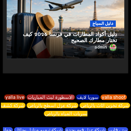
دليل السياح
دليل أكواد المطارات في فرنسا 2026 كيف
تختار مطارك الصحيح
admin
yalla shoot
سوريا لايف
الاسطورة لبث المباريات
yalla live
شركة تخزين اثاث بالرياض
شركة عزل اسطح بالرياض
شركة كشف
تسربات المياه بالرياض
بيتي فايبر
شركة عزل فوم بجدة
شركة ترميم منازل بحائل
جهاز