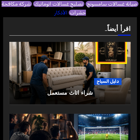
صيانة غسالات سامسونج
تصليح غسالات اتوماتيك
شركة مكافحة
حشرات
الأذكار
اقرأ أيضاً..
دليل السياح
شراء اثاث مستعمل