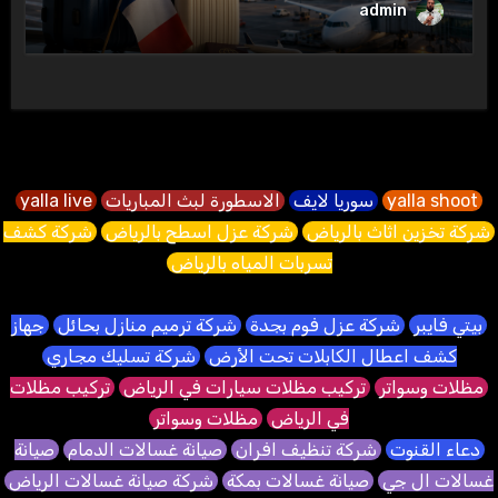
admin
yalla shoot
سوريا لايف
الاسطورة لبث المباريات
yalla live
شركة تخزين اثاث بالرياض
شركة عزل اسطح بالرياض
شركة كشف
تسربات المياه بالرياض
بيتي فايبر
شركة عزل فوم بجدة
شركة ترميم منازل بحائل
جهاز
كشف اعطال الكابلات تحت الأرض
شركة تسليك مجاري
مظلات وسواتر
تركيب مظلات سيارات في الرياض
تركيب مظلات
في الرياض
مظلات وسواتر
دعاء القنوت
شركة تنظيف افران
صيانة غسالات الدمام
صيانة
غسالات ال جي
صيانة غسالات بمكة
شركة صيانة غسالات الرياض