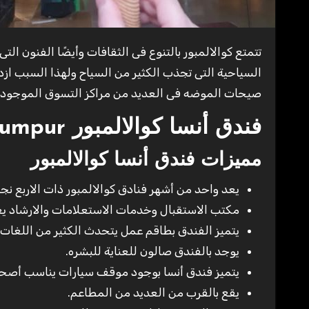
تتمتع كوالالمبور بالتنوع فى الثقافات وأيضًا الفنون التى تمزج بين الانماط المعاصرة والتقليدية كما ان بها العديد من الاماكن
السياحية التى تجذب الكثير من السياح ولهذا السبب ازده
صيحات الموضه فى العديد من مراكز التسوق الموجوده ف
فندق أنسا كوالالمبور ANSA Hotel Kuala Lumpur
مميزات فندق أنسا كوالالمبور
يعد واحد من أشهر فنادق كوالالمبور ذات الاربع نجو
مكتب الاستقبال وخدمات الاستعلامات والارشاد يعملان ع
يتميز الفندق بطاقم عمل يتحدث الكثير من اللغات 
يوجد بالفندق صالون للعناية للبشره.
يتميز فندق أنسا بوجود موقف سيارات يناسب أصحا
يقع بالقرب من العديد من المطاعم.