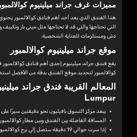
مميزات غرف جراند ميلينيوم كوالالمبور and Millennium Kuala Lumpur
التي تحتاجها والتي قد لا تحتاجها مثل ميني بار وتكيي
دش ومستلزمات للعناية الشخصية.
موقع جراند ميلينيوم كوالالمبور
يقع فندق جراند ميلينيوم إحدى أهم فنادق كوالالمبور ف
كوالالمبور لتحديد موقع الفندق بدقة من الأفضل است
Lumpur
يبعد مركز التسوق بافيليون نحو دقيقتين سيرًا على ا
المسافة الفاصلة بين الفندق وبين مطار كوالالمبور يقدر
إذا سرت حوالي 19 دقيقة ستصل إلي برج كوالالمبور الذي يصل ارتفاعه 421 مترًا.