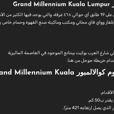
Gr
هذا الفندق الذي يعد أحد أهم فنادق كوالالمبور يحتوي على 19 طابق أي حوالي ٤٦٨ غرفة، والتي يوجد فيها الكثي
ف وتلفاز وواي فاي مجاني ومكتب وماكينة صنع القهوة وحمام خاص ي
ي شارع العرب بوكيت بينتانج الموجود في العاصمة الماليزية
خدام خريطة جوجل من هنا.
المعالم القريبة فندق جراند ميلينيوم كوالالمبور illennium Kuala
لأقدام.
 ب50 كم.