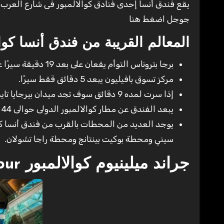
يقع فندق أنسا إحدى فنادق كوالالمبور فى شارع العرب ب
جوجل اضغط هنا
المعالم القريبة من فندق أنسا كوا
برجا بتروناس التوأم يقعان على بعد 19 دقيقة سيرًا على الأقدام.
مركز تسوق بافيليون يبعد 5 دقائق ققط سيرًا.
إذا سرت لمده 9 دقائق سوف تجد ميدان بيرجايا تايمز.
يبعد الفندق عن مطار كوالالمبور الدولى حوالى 44 دقيقة بالسيارة.
يوجد العديد من المحطات بالقرب من فندق أنسا كو
سيني ومحطة بوكيت بينتانج ومحطة راجا تشولان.
جراند ميلينيوم كوالالمبور Grand Millennium Kuala Lumpur