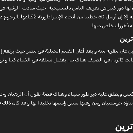
 لها دور كبير فى تعريف الناس بالمسيحية حيث سادت الوثنية فى
مسكيموس الذى اتهمته بالتضحيات للأصنام فما كان منه إلا إن أرسل 50 خطييا من أنحاء الإمبراطورية لأقناعها بالرجوع
ية فقررالتخلص منها.
رين
نت كاترين فى الصيف هناك من يفضل تسلقه فى الشتاء كما و تو
ذكسى ويطلق عليه دير طور سيناء وهناك قصة تقول أن الرهبان وجد
ناؤه جوستنيان ومن وقتها سمى بإسمها تخليدا لها و قد كان ذلك 
رين