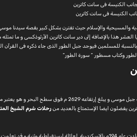
نب الكنيسة فى سانت كاترين
ليهودية والمسيحية والإسلام حيث تفترن بشكل كبير بقصة سيدنا موسى
العشر هذا بالإضافة إلى دير سانت كاترين الأرثوذكسى و ما تمثله 
لنسبة للمسلمين فيوجد جبل الطور الذى جاء ذكره فى القرآن الك
 الطور وكتاب مسطور ” سورة الطور”
ن
يقع الجبل امام جبل موسى و من يصعد عليه يمكن رؤية جبل موسى و يبلغ إرتفاعه 2629 م فوق سطح البحر 
رين يفضلون ايضا الإستمتاع بالعديد من
رحلات شرم الشيخ المتن
سُمى بجبل كاترين نسبة إلى القديسة سانت كاترين التى ولدت عام 194م بالاسكندرية لعائلة ارستقراطية وثنية و 