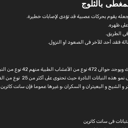
مغطى بالثلوج
 يجعله يقوم بحركات عصبية قد تؤدى لإصابات خطيرة.
لى ظهره.
فى الطريق.
ة فقد أحد للأخر فى الصعود او النزول.
تعتبر النباتات الطبية و العطرية كنز الطبيعة النادرة هناك ويوجد حوالى 472 نوع من الأعش
النادرة ذلك لطبيعة طقس سانت كاترين الذى يساعد على نمو هذه النباتات النا
و الشيح و البعيتران و السكران ،و غيرها عموما فإن سانت كاترين 