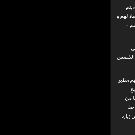
يتم
ا لهم و
م –
هى
ق الشمس
م ،نظير
يع
ا من
أخذ
زيارة