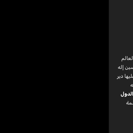
ين إله
ها 61 ألف كلم مربع. يقع عليها دير
ه
لدول
ن سيناء يقدر ب 575 ألف نسمة