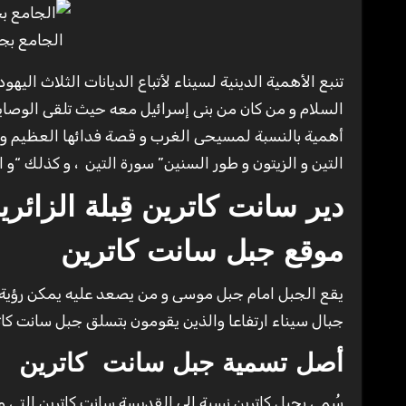
الجامع بجا
تنبع الأهمية الدينية لسيناء لأتباع الديانات الثلاث ا
السلام و من كان من بنى إسرائيل معه حيث تلقى الوصايا 
أهمية بالنسبة لمسيحى الغرب و قصة فدائها العظيم وبا
التين و الزيتون و طور السنين” سورة التين ، و كذلك “و
دير سانت كاترين قِبلة الزائري
موقع جبل سانت كاترين
جبال سيناء ارتفاعا والذين يقومون بتسلق جبل سانت كات
أصل
تسمية جبل سانت كاترين