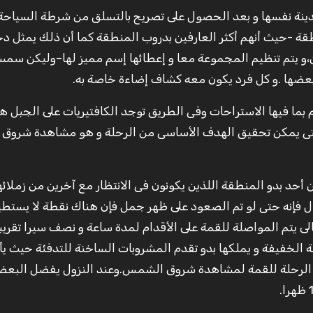
مدينة نفسها و بعد الحصول على تصريح بالتسلق من شرطة السياحة،
 -حيث أنهم أكثر العارفين بدروب المنطقة كما أن ذلك يمثل دخل
ن،و يتم تنظيم المجموعة معا و إعطائها إسم مميز لها–وليكن سمس
ها .و كل فرد يكون معه كشاف إضاءة خاصة به.
يراعلى الأقدام بما فيها الاستراحات وفى الطريق توجد الكافتيريات على الجبل 
حتى يمكن تحقيق الهدف الأساسى من الرحلة و هو مشاهدة شرو
حد بدو المنطقة اللذين يكونون فى الانتظار مع آخرين من زملائه
ريبا وعلى أية حال فإنه حتى لو تم الصعود على ظهر جمل فإن هناك نقطة لا يستط
لى يتم المواصلة للقمة على الأقدام لمدة ساعة و نصف سيرا تقريب
ة الخفيفة و يملكها بدو تقدم المشروبات الساخنة للتدفئة حيث ي
الرحلة للقمة لمشاهدة شروق الشمس.وعند النزول يفضل البعض 