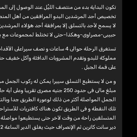
تكون البداية بدء من منتصف الليُل عند الوصول إلى ال
تخصيص أحد المرشدين البدو المرافقين من أهل المنطقة
لا يسمح لأحد بالتسلق إلا بمرافقة أحد هؤلاء المرشدي
حبيبى-مصراوى–وهكذا–حتى لا تختلط لمجموعات مع بعض
تستغرق الرحلة حوالى 4 ساعات و نصف س
مملوكة للبدو وتقدم المشروبات الدافئة وأكل خفيف 
على قمة الجبل .
و من لا يستطيع التسلق سييرا يمكن له ركوب الجمل من أ
مبلغ مالى فى حدود 250 جنيه مصرى تق
الجمل المواصلة أكثر من ذلك لوعورة الطريق جدا وبالتا
تلك النقطة و فى الطريق تكون هناك كافتريات للأستراح
المتسلقين راحة من وقت لآخر حتى يستطيعوا مواصلة 
دير سانت كاترين ثم الإنصراف حيث يغلق الدير الساعة 12 ظهرا.