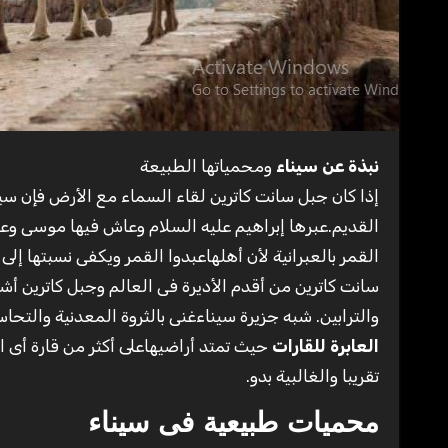
نبذة عن سيناء
ومحمياتها الطبيعة
إذا كان جبل سانت كاترين لقاء السماء مع الأرض فإن سيناء ملتقى الأديان الثلاثة وجسرالرسالات ومعبرالأنبياء وحضارات العالم
القديم.عبرها إبراهيم عليه السلام وعاش فيها موسى وعب
سانت كاترين من أقدم الأديرة فى العالم وجبل كاترين أ
والترابين. شبه جزيرة سيناءغنى بالثروة المعدنية والتحاس والفوسفات والحدي
العابرة للقارات
تقريبا والغالبية بدو.
محميات طبيعية فى سيناء