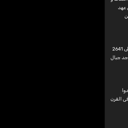
 عهد
 عن
جبل موسى يرتفع مسافة 2285 م و يقع جبل سانت كاترين على مقربه منه و يعد أعلى القمم الجبلية فى مصر حيث يرتفع إلى 2641
جد جبال
وا
فى القرن