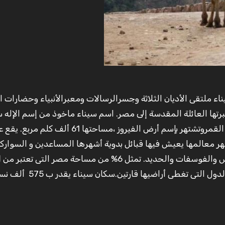
رتها العائلة المقدسة إلى مصر. اسم سيناء ماخوذ من إسم الإله س
القمر بالعبرانية لأن أهلهاعبدوا القمر ويكفى نسبتها إلى القمروتشتهر بإسم أرض الفيروز ،مساحت
شهر معالمها يعيش فيها قبائل بدوية أشهرها المساعدين و السوارك
د. تمثل 6% من مساحة مصر التى تعتبر من
ا
حيث تمتد أراضيهاعلى أكثر من قارة أى الدول التى تغطى أراضيها قارتين.سكا