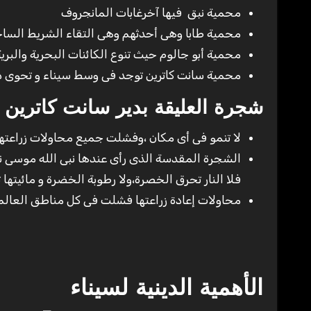
محمية نبق فيها آخرغابات المانجروف
محمية طابا وهى أحدثهم وهى التقاء الشريط الساحل
محمية أبو جالوم حيث تنوع الكائنات البحرية والبرية الى 165 نوعا من الناباتات النادرة منها 44 يوجد
محمية سانت كاترين توجد فى وسط سيناء و تحوى دي
شجرة العليقة بدير سانت كاترين
لا تنمو فى أى مكان ،وفشلت جميع محاولات زراعتها 
الشجرة المقدسة الذى رأى عندها نبى الله موسى نارأ
فلا النار تحرق الخصرة،ولا رطوبة الخضرة و مائيته
محاولات إعادة زراعتها فشلت فى كل مناطق العالم
الأهمية الدينية لسيناء