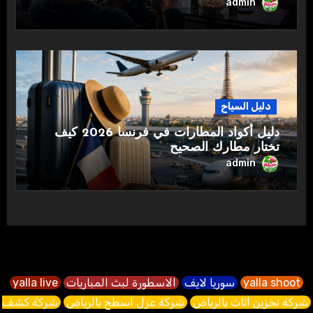
admin
دليل السياح
دليل أكواد المطارات في فرنسا 2026 كيف
تختار مطارك الصحيح
admin
yalla shoot
سوريا لايف
الاسطورة لبث المباريات
yalla live
شركة تخزين اثاث بالرياض
شركة عزل اسطح بالرياض
شركة كشف