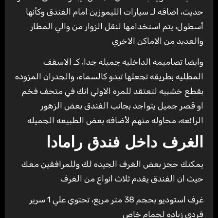
حديث، اضافه لـ سيارات الليموزين امام الفندق وكأنها
أسطول، يتم استخدامها لنقل الزوار من والي المطار
والعديد من الاماكن الاخري
وايضا تصاميمه الداخليه جميله جدا، كـ الاسقف
المطليه بطريقه تجعلها تبدو كالسماء، والجدران المزوده
بقطع خشبيه لتعتقد للمره الاولي انك في متحف فخم
او قصر جميل يتواجد بجانب الفندق بعض الزهور
الرائعه، محاوله منهم لأضافه بعض الطبيعه الجميله
الغرف داخل فندق رامادا
يمكنك حجز بعض الغرف الجيده لك وللمرافقين معك
حيث ان الفندق يقدم ثلاث انواع من الغرف
غرف استوديو بحجم 38 متر مربع، تحتوي علي 1 سرير
فردي زياده لحمام خاص