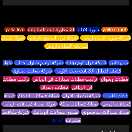
yalla shoot
سوريا لايف
الاسطورة لبث المباريات
yalla live
شركة تخزين اثاث بالرياض
شركة عزل اسطح بالرياض
شركة كشف
تسربات المياه بالرياض
بيتي فايبر
شركة عزل فوم بجدة
شركة ترميم منازل بحائل
جهاز
كشف اعطال الكابلات تحت الأرض
شركة تسليك مجاري
مظلات وسواتر
تركيب مظلات سيارات في الرياض
تركيب مظلات
في الرياض
مظلات وسواتر
دعاء القنوت
شركة تنظيف افران
صيانة غسالات الدمام
صيانة
غسالات ال جي
صيانة غسالات بمكة
شركة صيانة غسالات الرياض
صيانة غسالات سامسونج
تصليح غسالات اتوماتيك
شركة مكافحة
حشرات
الأذكار