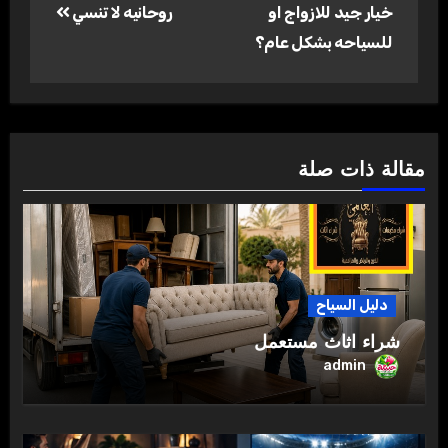
المقالات
خيار جيد للازواج او
روحانيه لا تنسي
للسياحه بشكل عام؟
مقالة ذات صلة
دليل السياح
شراء اثاث مستعمل
admin