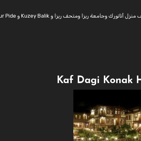
يتميز الفندق بقربه من الأماكن السياحية مثل متحف منزل أتاتورك وجامعة