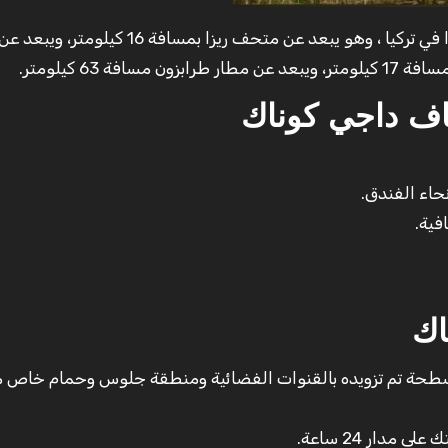
يندرج فندق كاف داجي كوناك تحت فئة أفضل فنادق ريزا في تركيا ، وهو يبعد عن متحف ريزا
 كيلومتر، ويبعد عن مطار طرابزون مسافة 63 كيلومتر.
اف داجي كوناك
حاء الفندق.
فية.
اك
مسطحة تم تزويده بالقنوات الفضائية ومنطقة جلوس وحمام خاص م
دار 24 ساعة.