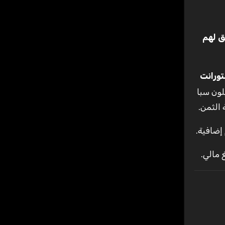
ق لهم
تورانت
لون سبا
 الثمن.
إضافية.
 مالي.