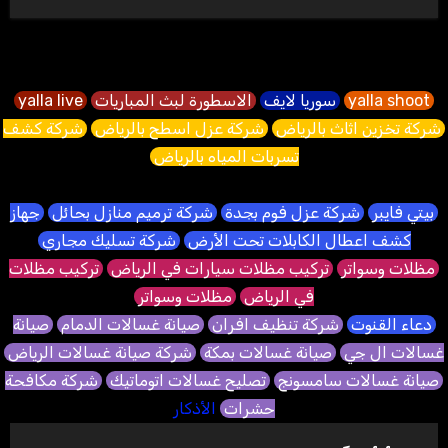
yalla shoot
سوريا لايف
الاسطورة لبث المباريات
yalla live
شركة تخزين اثاث بالرياض
شركة عزل اسطح بالرياض
شركة كشف
تسربات المياه بالرياض
بيتي فايبر
شركة عزل فوم بجدة
شركة ترميم منازل بحائل
جهاز
كشف اعطال الكابلات تحت الأرض
شركة تسليك مجاري
مظلات وسواتر
تركيب مظلات سيارات في الرياض
تركيب مظلات
في الرياض
مظلات وسواتر
دعاء القنوت
شركة تنظيف افران
صيانة غسالات الدمام
صيانة
غسالات ال جي
صيانة غسالات بمكة
شركة صيانة غسالات الرياض
صيانة غسالات سامسونج
تصليح غسالات اتوماتيك
شركة مكافحة
حشرات
الأذكار