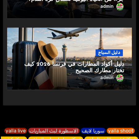
admin
دليل السياح
دليل أكواد المطارات في فرنسا 2026 كيف
تختار مطارك الصحيح
admin
yalla shoot
سوريا لايف
الاسطورة لبث المباريات
yalla live