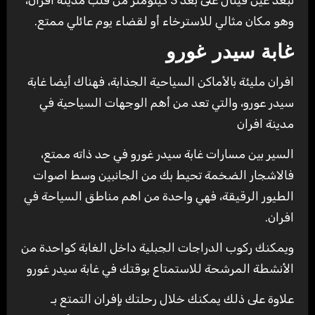
تبعُد عين فيتال على بعد 3 كيلومتر من قلب مدينة افران،
وهو مكان مثالي للاسترخاء أو لقضاء يوم عائلي ممتع.
غابة سيدر غورو
افران مليئة بالأماكن السياحية الجذابة، فهناك أيضا غابة
سيدر عورو، والتي تعد من أهم الوجهات السياحية في
مدينة افران
السير بين مسارات غابة سيدر غورو في حد ذاته ممتع،
فالاشجار الضخمة تحيط بك من الجانبين وسط اصوات
الطيور الرقيقة، فهي واحدة من اهم مناطق السياحة في
افران.
ويمكنك ركوب الدراجات الجبلية داخل الغابة كواحدة من
الأنشطة المرشحة للاستمتاع بوقتك في غابة سيدر غورو
علاوة على ذلك يمكنك خلال رحلتك بإفران التمتع بـ