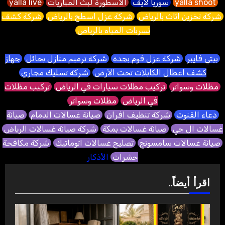
yalla shoot
سوريا لايف
الاسطورة لبث المباريات
yalla live
شركة تخزين اثاث بالرياض
شركة عزل اسطح بالرياض
شركة كشف
تسربات المياه بالرياض
بيتي فايبر
شركة عزل فوم بجدة
شركة ترميم منازل بحائل
جهاز
كشف اعطال الكابلات تحت الأرض
شركة تسليك مجاري
مظلات وسواتر
تركيب مظلات سيارات في الرياض
تركيب مظلات
في الرياض
مظلات وسواتر
دعاء القنوت
شركة تنظيف افران
صيانة غسالات الدمام
صيانة
غسالات ال جي
صيانة غسالات بمكة
شركة صيانة غسالات الرياض
صيانة غسالات سامسونج
تصليح غسالات اتوماتيك
شركة مكافحة
حشرات
الأذكار
اقرأ أيضاً..