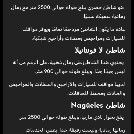
هو شاطئ حضري يبلغ طوله حوالي 2500 متر مع رمال
رمادية سميكة نسبيًا.
عادة ما يكون الشاطئ مزدحمًا تمامًا ويوفر مواقف
للسيارات ومراحيض ومظلات وأراجيح شبكية.
شاطئ لا فونتانيلا
يحتوي هذا الشاطئ على رمال ذهبية، على الرغم من أنه
ليس جيدًا جدًا، ويبلغ طوله حوالي 900 متر.
لديها مواقف للسيارات والأراجيح والمظلات والمراحيض
والحانات ومحطة للحافلات.
شاطئ Nagüeles
يقع بجوار نادي ماربيا، ويبلغ طوله حوالي 2500 متر.
رمالها رمادية وليست رقيقة جدا، بعض الخدمات