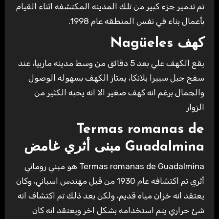
تم تدمير جزء كبير من تلك المدينه المكتشفه اثناء القيام
بأعمال بناء في نفس المنطقه عام 1998.
كهف Nagüeles
يقع الكهف علي بعد 5 دقائق من وسط مدينه ماربيا، عند
سفح جبل سييرا بلانكا، يمتاز الكهف بسهوله الوصول
والجمال برغم انه كهف صغير الا انه يحبه الكثير من
الزوار
Termas romanas de
Guadalmina
مبنى أثري غامض
Termas romanas de Guadalmina هو مبني روماني
أثري تم اكتشافه عام 1930 من قبل مهندس اسباني، وكان
يعتقد انه خزان مياه قديم، ولكن بعد ذلك تم اكتشاف انه
شئ حراري يتم استخدامه بشكل اخر ويعتقد انه كان