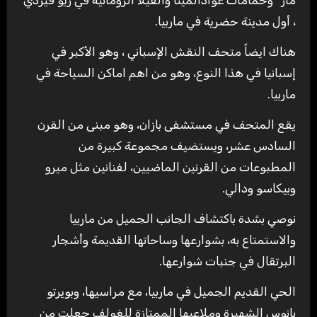
مار” وحمامات غوادالمينا والفيلا الرومانية في ريو فيردي
، أول مدينة حضرية في ماربيا.
هناك ايضاً متحف النقش الإسباني ، وهو الأكبر في
إسبانيا في هذا النوع، وهو من اهم اماكن السياحة في
ماربيا.
يقع المتحف في مستشفى بازان، وهو مبنى من القرن
السادس عشر، ويستضيف مجموعة كبيرة من
المطبوعات من القرنين الماضيين، لفنانين مثل ميرو
وبيكاسو ودالي.
نوصي بشدة باكتشاف الجانب الجميل من ماربيا
والاستمتاع به، بشوارعها وساحاتها القديمة وأشجار
البرتقال في جنبات شوارعها.
الحي القديم الجميل في ماربيا، مع مراسيها، وبويرتو
بانوس الشهيرة وملاعبها الممتازة للغولف جعلت من