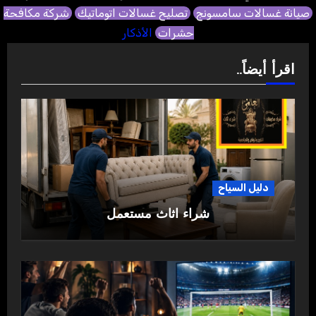
صيانة غسالات سامسونج
تصليح غسالات اتوماتيك
شركة مكافحة
حشرات
الأذكار
اقرأ أيضاً..
دليل السياح
شراء اثاث مستعمل