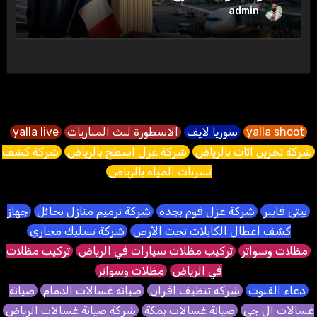
admin
yalla shoot
سوريا لايف
الاسطورة لبث المباريات
yalla live
شركة تخزين اثاث بالرياض
شركة عزل اسطح بالرياض
شركة كشف
تسربات المياه بالرياض
بيتي فايبر
شركة عزل فوم بجدة
شركة ترميم منازل بحائل
جهاز
كشف اعطال الكابلات تحت الأرض
شركة تسليك مجاري
مظلات وسواتر
تركيب مظلات سيارات في الرياض
تركيب مظلات
في الرياض
مظلات وسواتر
دعاء القنوت
شركة تنظيف افران
صيانة غسالات الدمام
صيانة
غسالات ال جي
صيانة غسالات بمكة
شركة صيانة غسالات الرياض