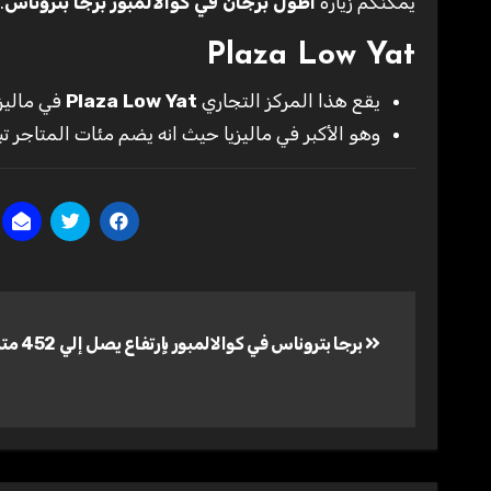
يمكنكم زيارة
اطول برجان في كوالالمبور برجا بتروناس
.
Plaza Low Yat
يقع هذا المركز التجاري
Plaza Low Yat
في ماليزي
وهو الأكبر في ماليزيا حيث انه يضم مئات المتاجر 
تصفّح
برجا بتروناس في كوالالمبور بإرتفاع يصل إلي 452 متر
المقالات