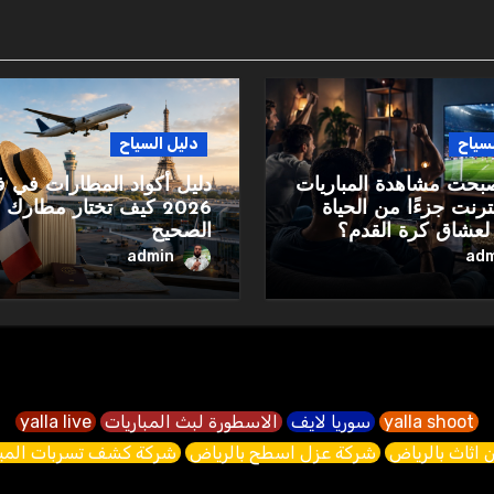
لسياح
دليل السياح
صبحت مشاهدة المباريات
دليل أكواد المطارات في ف
نترنت جزءًا من الحياة
2026 كيف تختار مطارك
 لعشاق كرة القدم؟
الصحيح
admin
adm
yalla shoot
سوريا لايف
الاسطورة لبث المباريات
yalla live
 اثاث بالرياض
شركة عزل اسطح بالرياض
شركة كشف تسربات الميا