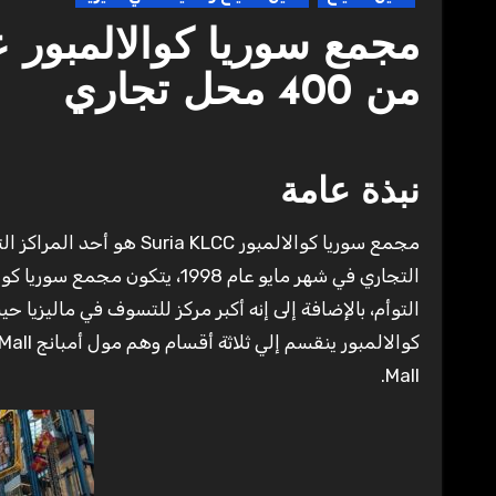
من 400 محل تجاري
نبذة عامة
مجمع سوريا كوالالمبور Suria KLCC هو أحد المراكز التجارية الهامة في العاصمة الماليزية كوالالمبور، تم افتتاح هذا المركز
Mall.