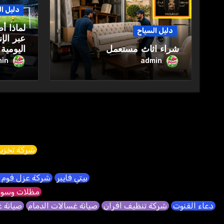
دليل ا
لماذا أ
دليل السياح
عبر الإ
شراء اثاث مستعمل
اليومية
in
admin
شركة تخزين
بيتي فايبر
شركة عزل فوم 
مظلات وسوا
دعاء القنوت
شركة تنظيف افران
صيانة غسالات الدمام
صيانة 