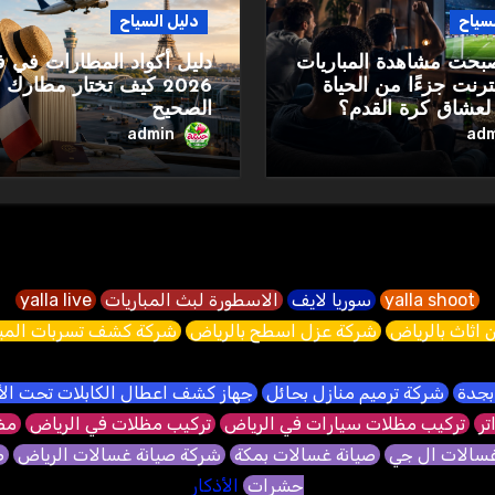
لسياح
دليل السياح
صبحت مشاهدة المباريات
دليل أكواد المطارات في ف
نترنت جزءًا من الحياة
2026 كيف تختار مطارك
 لعشاق كرة القدم؟
الصحيح
admin
adm
yalla shoot
سوريا لايف
الاسطورة لبث المباريات
yalla live
 اثاث بالرياض
شركة عزل اسطح بالرياض
شركة كشف تسربات الميا
بجدة
شركة ترميم منازل بحائل
جهاز كشف اعطال الكابلات تحت ا
تر
تركيب مظلات سيارات في الرياض
تركيب مظلات في الرياض
مظل
غسالات ال جي
صيانة غسالات بمكة
شركة صيانة غسالات الرياض
ص
حشرات
الأذكار