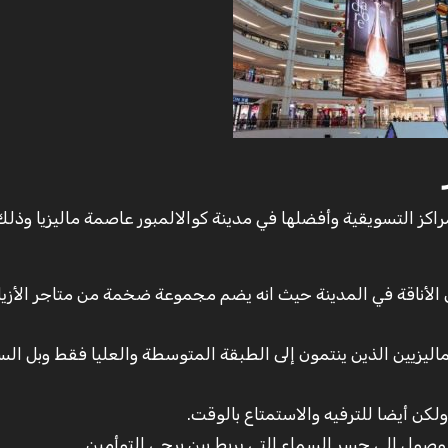
Suria K واحد من أشهر المراكز التسويقية وأفضلها في مدينة كوالالمبور عاصمة ماليزيا وذل
الأناقة في المدينة حيث انه يضم مجموعة ضخمة من متاجر الأزيا
ماليزيين الذين ينتمون إلى الطبقة المتوسطة والعليا فقط وبل السي
ن أيضا للترفيه والاستمتاع بالوقت.
صول الي جسر السماء التي يربط بين برجي التوأمين.