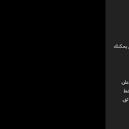
م يمكنك
ًا على
 استخدامك خط