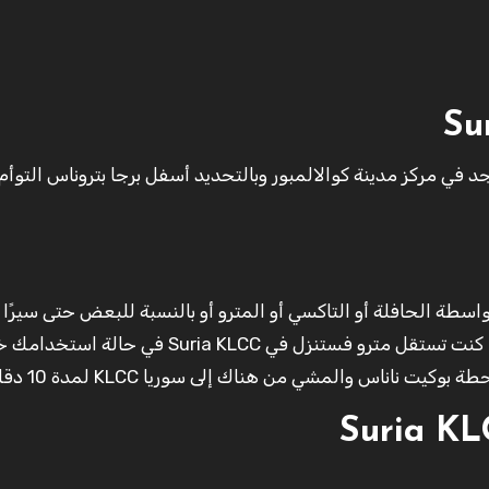
 في مركز مدينة كوالالمبور وبالتحديد أسفل برجا بتروناس التوأ
نك الوصول بسهولة إلى مجمع سوريا Suria KLCC بواسطة الحافلة أو التاكسي أو المترو أو بالنسبة للبعض حتى سير
الأقدام وذلك وفقاً للمكان أو الفندق الذي تقيم فيه، إذا كنت تستقل مترو فستنزل في Suria KLCC في حالة