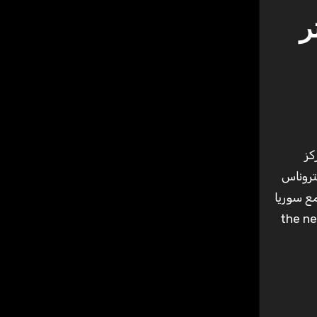
ر وأكثر
د كجزء من برجي بتروناس
ير بالذكر ان مجمع سوريا
ول Park Mall وراملي مول الجديد the new Ramlee