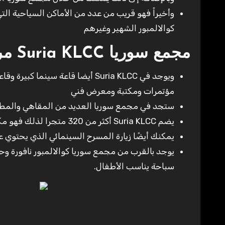
وأخيراً فهو قريب من عدد من الأماكن السياحية الت
كوالالمبور الشهير وغيرهم
مجمع سوريا Suria KLCC مركز للترفيه أيضاً
ويوجد في Suria KLCC أيضا قاعة س
مؤتمرات ومكتبة ومعرض فني
ستجد في مجمع سوريا العديد من المقاهي والمطاعم
يضم Suria KLCC أكثر من 320 متجرا لذلك فهو مكان رائع للتسوق
يمكنك أيضًا زيارة المسرح السينمائي الذي يحتوي على 12 ش
يوجد بالقرب من مجمع سوريا كوالالمبور نافورة وحد
سباحة يناسب الأطفال.