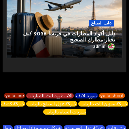
دليل السياح
دليل أكواد المطارات في فرنسا 2026 كيف
تختار مطارك الصحيح
admin
yalla shoot
سوريا لايف
الاسطورة لبث المباريات
yalla live
شركة تخزين اثاث بالرياض
شركة عزل اسطح بالرياض
شركة كشف
تسربات المياه بالرياض
بيتي فايبر
شركة عزل فوم بجدة
شركة ترميم منازل بحائل
جهاز