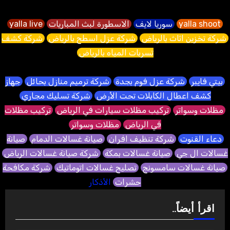
yalla shoot
سوريا لايف
الاسطورة لبث المباريات
yalla live
شركة تخزين اثاث بالرياض
شركة عزل اسطح بالرياض
شركة كشف
تسربات المياه بالرياض
بيتي فايبر
شركة عزل فوم بجدة
شركة ترميم منازل بحائل
جهاز
كشف اعطال الكابلات تحت الأرض
شركة تسليك مجاري
مظلات وسواتر
تركيب مظلات سيارات في الرياض
تركيب مظلات
في الرياض
مظلات وسواتر
دعاء القنوت
شركة تنظيف افران
صيانة غسالات الدمام
صيانة
غسالات ال جي
صيانة غسالات بمكة
شركة صيانة غسالات الرياض
صيانة غسالات سامسونج
تصليح غسالات اتوماتيك
شركة مكافحة
حشرات
الأذكار
اقرأ أيضاً..