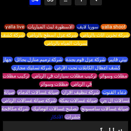
pagination
yalla shoot
سوريا لايف
الاسطورة لبث المباريات
yalla live
شركة تخزين اثاث بالرياض
شركة عزل اسطح بالرياض
شركة كشف
تسربات المياه بالرياض
بيتي فايبر
شركة عزل فوم بجدة
شركة ترميم منازل بحائل
جهاز
كشف اعطال الكابلات تحت الأرض
شركة تسليك مجاري
مظلات وسواتر
تركيب مظلات سيارات في الرياض
تركيب مظلات
في الرياض
مظلات وسواتر
دعاء القنوت
شركة تنظيف افران
صيانة غسالات الدمام
صيانة
غسالات ال جي
صيانة غسالات بمكة
شركة صيانة غسالات الرياض
صيانة غسالات سامسونج
تصليح غسالات اتوماتيك
شركة مكافحة
حشرات
الأذكار