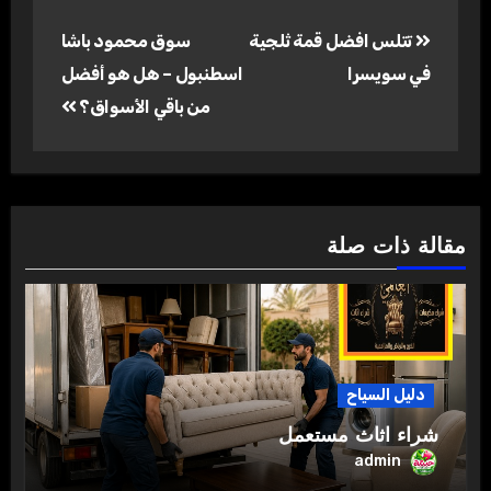
تصفّح
تتلس افضل قمة ثلجية
سوق محمود باشا
المقالات
في سويسرا
اسطنبول – هل هو أفضل
من باقي الأسواق؟
مقالة ذات صلة
دليل السياح
شراء اثاث مستعمل
admin