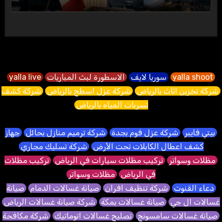
yalla shoot
سوريا لايف
الاسطورة لبث المباريات
yalla live
شركة تخزين اثاث بالرياض
شركة عزل اسطح بالرياض
شركة كشف
تسربات المياه بالرياض
بيتي فايبر
شركة عزل فوم بجدة
شركة ترميم منازل بحائل
جهاز
كشف اعطال الكابلات تحت الأرض
شركة تسليك مجاري
مظلات وسواتر
تركيب مظلات سيارات في الرياض
تركيب مظلات
في الرياض
مظلات وسواتر
دعاء القنوت
شركة تنظيف افران
صيانة غسالات الدمام
صيانة
غسالات ال جي
صيانة غسالات بمكة
شركة صيانة غسالات الرياض
صيانة غسالات سامسونج
تصليح غسالات اتوماتيك
شركة مكافحة