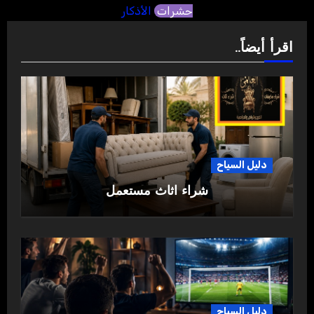
حشرات
الأذكار
اقرأ أيضاً..
دليل السياح
شراء اثاث مستعمل
دليل السياح