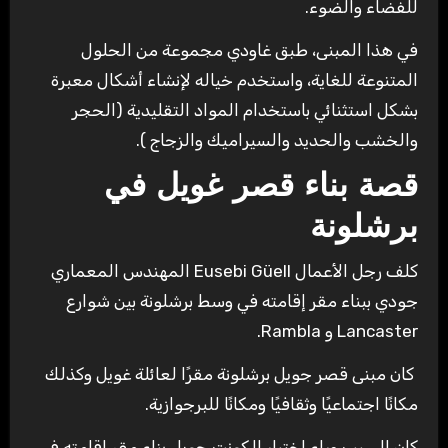
للفضاء والضوء.
في هذا المبنى، طبق غاودي مجموعة من الحلول
المتنوعة للغاية، واستخدم خياله لإنشاء أشكال معبرة
بشكل استثنائي باستخدام المواد التقليدية (الحجر
والخشب والحديد والسيراميك والزجاج ).
قصة بناء قصر غويل في
برشلونة
كلف رجل الأعمال Eusebi Güell المهندس المعماري
جودي ببناء مقر إقامته في وسط برشلونة بين شوارع
Lancaster و Rambla.
كان مبنى قصر جويل برشلونة مقرًا لعائلة غويل وكذلك
مكانًا اجتماعيًا وثقافيًا ومكانًا للبرجوازية.
كان السبب وراء اختيار الكونت جويل بناء مقر إقامته في