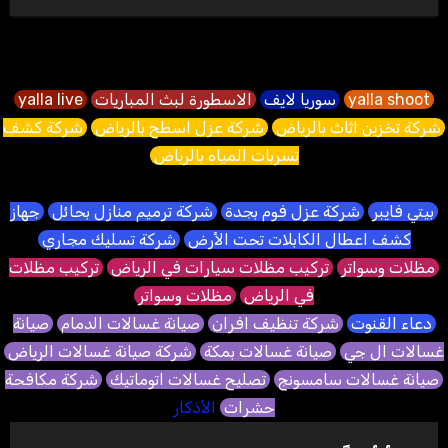
yalla shoot
سوريا لايف
الاسطورة لبث المباريات
yalla live
شركة تخزين اثاث بالرياض
شركة عزل اسطح بالرياض
شركة كشف
تسربات المياه بالرياض
بيتي فايبر
شركة عزل فوم بجدة
شركة ترميم منازل بحائل
جهاز
كشف اعطال الكابلات تحت الأرض
شركة تسليك مجاري
مظلات وسواتر
تركيب مظلات سيارات في الرياض
تركيب مظلات
في الرياض
مظلات وسواتر
دعاء القنوت
شركة تنظيف افران
صيانة غسالات الدمام
صيانة
غسالات ال جي
صيانة غسالات بمكة
شركة صيانة غسالات الرياض
صيانة غسالات سامسونج
تصليح غسالات اتوماتيك
شركة مكافحة
حشرات
الأذكار