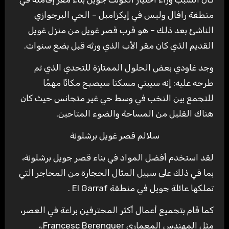
منطقة رافال وليس في إيكزامبل – الحي البرجوازي
الناشئ بعد ذلك – هو قرب قصر غويل من منزل غويل
القديم الذي كان مقر الأب الذي ورثه قبل بضع سنوات.
وجد غاودي بعض الحلول الممتازة للتحدي الذي تم
طرحه عليه: إنه سيبني مسكنا سيصبح مكانًا مهمًا
للتجمع بين النخب في وسط حي غير متجانس حيث كان
هناك القليل من المساحة والضوء المتاحين.
سلالم قصر غويل برشلونة
لقد استخدم أفضل المواد في بناء قصر جويل برشلونة،
بما في ذلك على سبيل المثال الحجارة من المحاجر التي
تملكها عائلة جويل في منطقة El Garraf .
كما قام بتجميع أعمال أكثر المحترفين براعة في العصر،
مثل المهندس المعماري Francesc Berenguer.،