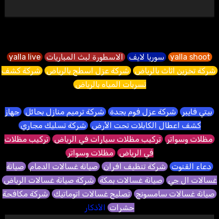
yalla shoot
سوريا لايف
الاسطورة لبث المباريات
yalla live
شركة تخزين اثاث بالرياض
شركة عزل اسطح بالرياض
شركة كشف
تسربات المياه بالرياض
بيتي فايبر
شركة عزل فوم بجدة
شركة ترميم منازل بحائل
جهاز
كشف اعطال الكابلات تحت الأرض
شركة تسليك مجاري
مظلات وسواتر
تركيب مظلات سيارات في الرياض
تركيب مظلات
في الرياض
مظلات وسواتر
دعاء القنوت
شركة تنظيف افران
صيانة غسالات الدمام
صيانة
غسالات ال جي
صيانة غسالات بمكة
شركة صيانة غسالات الرياض
صيانة غسالات سامسونج
تصليح غسالات اتوماتيك
شركة مكافحة
حشرات
الأذكار