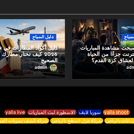
لسياح
دليل السياح
صبحت مشاهدة المباريات
دليل أكواد المطارات في ف
نترنت جزءًا من الحياة
2026 كيف تختار مطارك
 لعشاق كرة القدم؟
الصحيح
admin
adm
yalla shoot
سوريا لايف
الاسطورة لبث المباريات
yalla live
 اثاث بالرياض
شركة عزل اسطح بالرياض
شركة كشف تسربات الميا