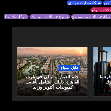
لأرض
شركة تسليك مجاري
ات وسواتر
يانة غسالات سامسونج
تصليح غسالات اتوماتيك
شركة مكافحة
دليل السياح
فرنسا
حلم العيش والرقي في غرب
ارك
القاهرة: دليلك الشامل لأفضل
كمبوندات أكتوبر وزايد