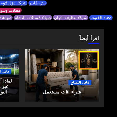
بيتي فايبر
شركة عزل فوم 
مظلات وسوا
دعاء القنوت
شركة تنظيف افران
صيانة غسالات الدمام
صيانة 
اقرأ أيضاً..
دليل ا
لماذا 
دليل السياح
عبر ا
شراء اثاث مستعمل
اليو