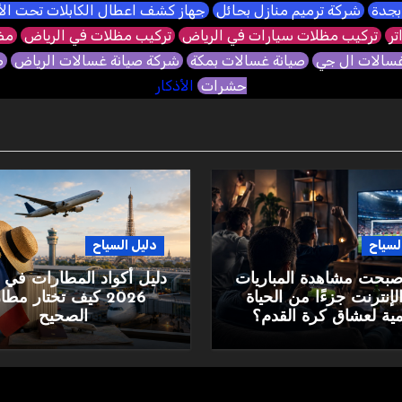
بجدة
شركة ترميم منازل بحائل
جهاز كشف اعطال الكابلات تحت ا
تر
تركيب مظلات سيارات في الرياض
تركيب مظلات في الرياض
مظل
غسالات ال جي
صيانة غسالات بمكة
شركة صيانة غسالات الرياض
ص
حشرات
الأذكار
لسياح
دليل السياح
أصبحت مشاهدة المباريات
دليل أكواد المطارات في 
لإنترنت جزءًا من الحياة
2026 كيف تختار مط
مية لعشاق كرة القدم؟
الصحيح