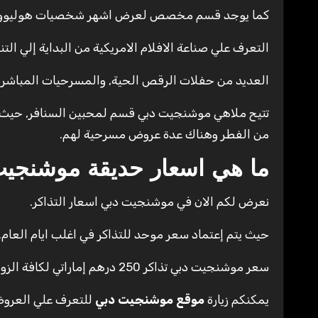
كما يوجد قسم مخصص لعرض اشهر شخصيات هوليوود سو
التعرف علي صناعة الافلام الامريكية من البداية إلي التن
العديد من حفلات الرقص الحية, والمسرحيات المباشرة
تتيح ملاهي موشنجيت دبي قسم لمحبين السنافر, حيث يو
من الفطر وهناك عدة عروض مسرحية لهم.
ما هي اسعار حديقة موشنجي
نعرض لكم الان في موشنجيت دبي اسعار التذاكر.
حيث يتم إعتماد سعر موحد للتذاكر في اغلب ايام العام.
سعر موشنجيت دبي تذاكر 250 درهم إماراتي لكافة الزوار.
يمكنكم زيارة
موقع موشنجيت دبي
للتعرف علي العروض