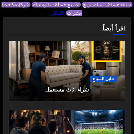
صيانة غسالات سامسونج
تصليح غسالات اتوماتيك
شركة مكافحة
حشرات
الأذكار
اقرأ أيضاً..
دليل السياح
شراء اثاث مستعمل