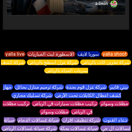
admin
yalla shoot
سوريا لايف
الاسطورة لبث المباريات
yalla live
شركة تخزين اثاث بالرياض
شركة عزل اسطح بالرياض
شركة كشف
تسربات المياه بالرياض
بيتي فايبر
شركة عزل فوم بجدة
شركة ترميم منازل بحائل
جهاز
كشف اعطال الكابلات تحت الأرض
شركة تسليك مجاري
مظلات وسواتر
تركيب مظلات سيارات في الرياض
تركيب مظلات
في الرياض
مظلات وسواتر
دعاء القنوت
شركة تنظيف افران
صيانة غسالات الدمام
صيانة
غسالات ال جي
صيانة غسالات بمكة
شركة صيانة غسالات الرياض