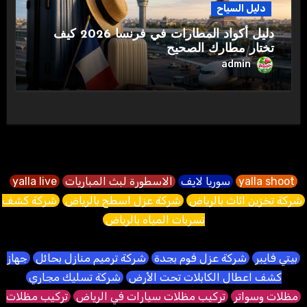
دليل السياح
دليل أكواد المطارات في فرنسا 2026 كيف
تختار مطارك الصحيح
admin
yalla shoot
سوريا لايف
الاسطورة لبث المباريات
yalla live
شركة تخزين اثاث بالرياض
شركة عزل اسطح بالرياض
شركة كشف
تسربات المياه بالرياض
بيتي فايبر
شركة عزل فوم بجدة
شركة ترميم منازل بحائل
جهاز
كشف اعطال الكابلات تحت الأرض
شركة تسليك مجاري
مظلات وسواتر
تركيب مظلات سيارات في الرياض
تركيب مظلات