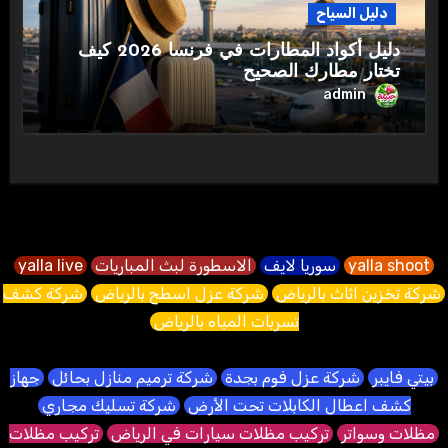
دليل السياح
دليل أكواد المطارات في فرنسا 2026 كيف
تختار مطارك الصحيح
admin
yalla shoot
سوريا لايف
الاسطورة لبث المباريات
yalla live
شركة تخزين اثاث بالرياض
شركة عزل اسطح بالرياض
شركة كشف
تسربات المياه بالرياض
بيتي فايبر
شركة عزل فوم بجدة
شركة ترميم منازل بحائل
جهاز
كشف اعطال الكابلات تحت الأرض
شركة تسليك مجاري
مظلات وسواتر
تركيب مظلات سيارات في الرياض
تركيب مظلات